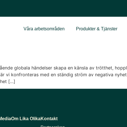
Våra arbetsområden
Produkter & Tjänster
de globala händelser skapa en känsla av trötthet, hopplös
. När vi konfronteras med en ständig ström av negativa nyhet
het […]
Media
Om Lika Olika
Kontakt