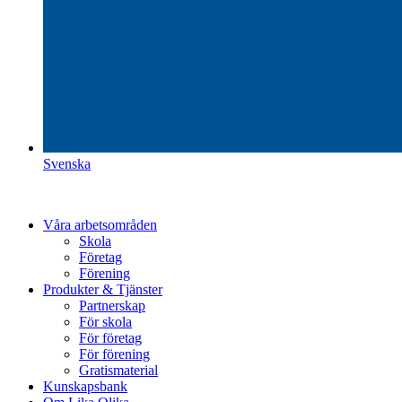
Svenska
Våra arbetsområden
Skola
Företag
Förening
Produkter & Tjänster
Partnerskap
För skola
För företag
För förening
Gratismaterial
Kunskapsbank