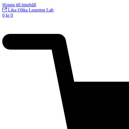
Hoppa till innehåll
Lika Olika Learning Lab
0
kr
0