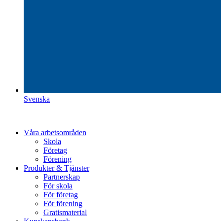
Svenska
Våra arbetsområden
Skola
Företag
Förening
Produkter & Tjänster
Partnerskap
För skola
För företag
För förening
Gratismaterial