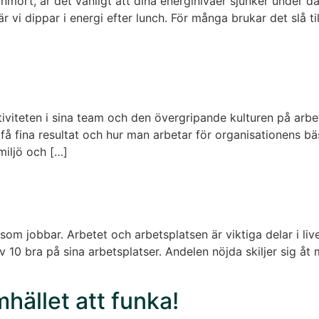
mört, är det vanligt att dina energinivåer sjunker under da
r vi dippar i energi efter lunch. För många brukar det slå ti
iviteten i sina team och den övergripande kulturen på arbe
l, få fina resultat och hur man arbetar för organisationens b
miljö och […]
som jobbar. Arbetet och arbetsplatsen är viktiga delar i liv
v 10 bra på sina arbetsplatser. Andelen nöjda skiljer sig åt
mhället att funka!