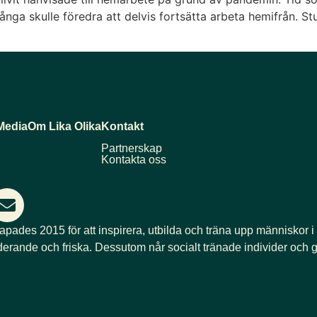
nga skulle föredra att delvis fortsätta arbeta hemifrån. Stu
Media
Om Lika Olika
Kontakt
Partnerskap
Kontakta oss
kapades 2015 för att inspirera, utbilda och träna upp människor i
derande och friska. Dessutom når socialt tränade individer och g