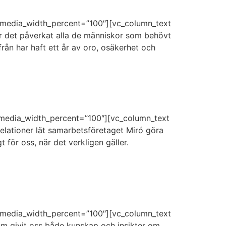
 media_width_percent=”100″][vc_column_text
ar det påverkat alla de människor som behövt
rån har haft ett år av oro, osäkerhet och
 media_width_percent=”100″][vc_column_text
relationer lät samarbetsföretaget Miró göra
t för oss, när det verkligen gäller.
 media_width_percent=”100″][vc_column_text
om givit oss både kunskap och insikter om