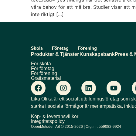
våra behov för att må bra. Studier visar att må
inte riktigt […]
Skola
Företag
Förening
Produkter & Tjänster
Kunskapsbank
Press & 
För skola
För företag
För förening
Gratismaterial
Lika Olika är ett socialt utbildningsföretag som s
starka i sociala förmågor är mer empatiska, inklu
Köp- & leveransvillkor
Integritetspolicy
OpenMetoden AB © 2015-2026 | Org. nr: 559082-9924