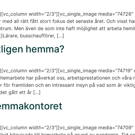
][vc_column width=”2/3″][vc_single_image media=”74726″
ed all rätt fått stort fokus det senaste året. Och visst h
ntrum. Men även de som inte haft möjlighet att arbeta hemif
]Lärare, busschaufförer, […]
ntligen hemma?
][vc_column width=”2/3″][vc_single_image media=”74719″
d hemarbete har påverkat oss, arbetsprestationen och våra 
er för framtiden och en intressant insyn på vad som är viktig
et gått ett år […]
hemmakontoret
][vc_column width=”2/3″][vc_single_image media=”74709″
livit hänvisade till hemarbete på grund av pandemin. Tid s