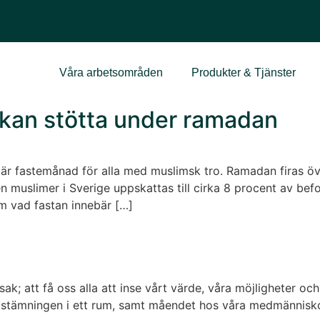
Våra arbetsområden
Produkter & Tjänster
 kan stötta under ramadan
r fastemånad för alla med muslimsk tro. Ramadan firas över
n muslimer i Sverige uppskattas till cirka 8 procent av be
m vad fastan innebär […]
ak; att få oss alla att inse vårt värde, våra möjligheter o
a stämningen i ett rum, samt måendet hos våra medmänniskor