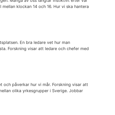
gen. Många av oss längtar instiktivt efter vår
ll mellan klockan 14 och 16. Hur vi ska hantera
tsplatsen. En bra ledare vet hur man
ästa. Forskning visar att ledare och chefer med
et och påverkar hur vi mår. Forskning visar att
 mellan olika yrkesgrupper i Sverige. Jobbar