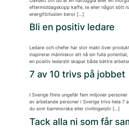
Oavsett om du är en nattuggla eller en morgon
eftermiddagskopp kaffe, te eller något sött nä
energiförlusten beror […]
Bli en positiv ledare
Ledare och chefer har stor makt över produkt
inspirerar människor att nå sin fulla potentia
en positiv ledarstil skapar både bättre arbets
7 av 10 trivs på jobbet
I Sverige finns ungefär fem miljoner personer 
av arbetande personer i Sverige trivs hela 7 a
du som barnmorska eller civilingenjör […]
Tack alla ni som får sa