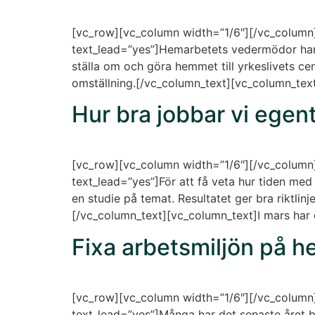
[vc_row][vc_column width=”1/6″][/vc_column
text_lead=”yes”]Hemarbetets vedermödor har m
ställa om och göra hemmet till yrkeslivets ce
omställning.[/vc_column_text][vc_column_text
Hur bra jobbar vi ege
[vc_row][vc_column width=”1/6″][/vc_column
text_lead=”yes”]För att få veta hur tiden me
en studie på temat. Resultatet ger bra riktlinj
[/vc_column_text][vc_column_text]I mars har d
Fixa arbetsmiljön på 
[vc_row][vc_column width=”1/6″][/vc_column
text_lead=”yes”]Många har det senaste året b