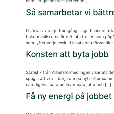
närmiljö genom vårt beteende […]
Så samarbetar vi bättr
I hjärtat av varje framgångssaga finner vi of
bakom kulisserna är det inte trolleri som påg
som lyfter varje enskild insats och förvandlar
Konsten att byta jobb
Statistik från Arbetsförmedlingen visar att d
spegla att vi vill börja om på nytt efter sommar
naturligtvis, bara behöver byta jobb och […]
Få ny energi på jobbet