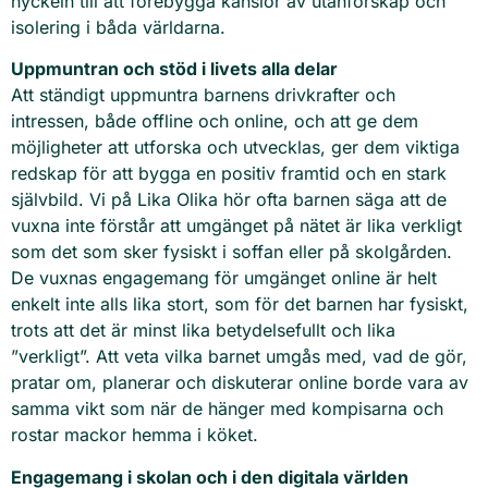
nyckeln till att förebygga känslor av utanförskap och
isolering i båda världarna.
Uppmuntran och stöd i livets alla delar
Att ständigt uppmuntra barnens drivkrafter och
intressen, både offline och online, och att ge dem
möjligheter att utforska och utvecklas, ger dem viktiga
redskap för att bygga en positiv framtid och en stark
självbild. Vi på Lika Olika hör ofta barnen säga att de
vuxna inte förstår att umgänget på nätet är lika verkligt
som det som sker fysiskt i soffan eller på skolgården.
De vuxnas engagemang för umgänget online är helt
enkelt inte alls lika stort, som för det barnen har fysiskt,
trots att det är minst lika betydelsefullt och lika
”verkligt”. Att veta vilka barnet umgås med, vad de gör,
pratar om, planerar och diskuterar online borde vara av
samma vikt som när de hänger med kompisarna och
rostar mackor hemma i köket.
Engagemang i skolan och i den digitala världen