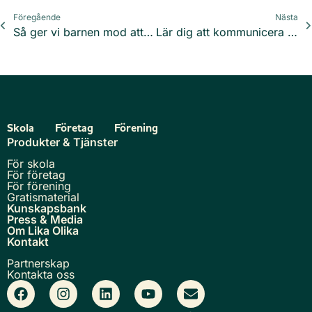
Föregående
Nästa
Så ger vi barnen mod att stå upp för sig själva och andra
Lär dig att kommunicera dina känslor – fördjupa din relation!
Skola
Företag
Förening
Produkter & Tjänster
För skola
För företag
För förening
Gratismaterial
Kunskapsbank
Press & Media
Om Lika Olika
Kontakt
Partnerskap
Kontakta oss