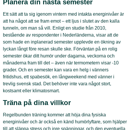
Planera din nästa semester
Ett sätt att ta sig igenom vintern med intakta energinivåer är
att ha något att se fram emot – ett ljus i slutet av den kalla
tunneln, om man så vill. Enligt en studie från 2010,
bestående av respondenter i Nederländerna, visar att de
som hade en inplanerad semester upplevde en ökning av
lyckan långt före resan skulle ske. Förväntan på en rolig
semester ökar ditt humör under dagarna, veckorna och
månaderna fram till det – även när termometern visar -10
grader. Och en semester kan vara en helg i vänners
fritidshus, ett spabesök, en långweekend med vänner i
trevlig svensk stad. Det behöver inte vara något stort,
kostsamt eller klimatosmart.
Träna på dina villkor
Regelbunden träning kommer att höja dina fysiska
energinivåer och är också en känd humörlyftare, som hjälper
till att släppa stress och inre spänningar, och den eventuella