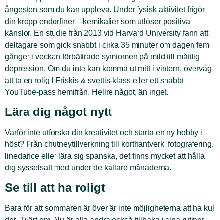
ångesten som du kan uppleva. Under fysisk aktivitet frigör
din kropp endorfiner – kemikalier som utlöser positiva
känslor. En studie från 2013 vid Harvard University fann att
deltagare som gick snabbt i cirka 35 minuter om dagen fem
gånger i veckan förbättrade symtomen på mild till måttlig
depression. Om du inte kan komma ut mitt i vintern, överväg
att ta en rolig l Friskis & svettis-klass eller ett snabbt
YouTube-pass hemifrån. Hellre något, än inget.
Lära dig något nytt
Varför inte utforska din kreativitet och starta en ny hobby i
höst? Från chutneytillverkning till korthantverk, fotografering,
linedance eller lära sig spanska, det finns mycket att hålla
dig sysselsatt med under de kallare månaderna.
Se till att ha roligt
Bara för att sommaren är över är inte möjligheterna att ha kul
det. Tvärt om. Nu är alla andra också tillbaka i sina rutiner,