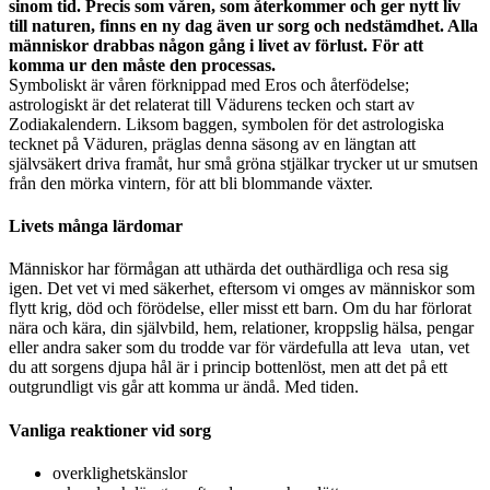
sinom tid. Precis som våren, som återkommer och ger nytt liv
till naturen, finns en ny dag även ur sorg och nedstämdhet. Alla
människor drabbas någon gång i livet av förlust. För att
komma ur den måste den processas.
Symboliskt är våren förknippad med Eros och återfödelse;
astrologiskt är det relaterat till Vädurens tecken och start av
Zodiakalendern. Liksom baggen, symbolen för det astrologiska
tecknet på Väduren, präglas denna säsong av en längtan att
självsäkert driva framåt, hur små gröna stjälkar trycker ut ur smutsen
från den mörka vintern, för att bli blommande växter.
Livets många lärdomar
Människor har förmågan att uthärda det outhärdliga och resa sig
igen. Det vet vi med säkerhet, eftersom vi omges av människor som
flytt krig, död och förödelse, eller misst ett barn. Om du har förlorat
nära och kära, din självbild, hem, relationer, kroppslig hälsa, pengar
eller andra saker som du trodde var för värdefulla att leva utan, vet
du att sorgens djupa hål är i princip bottenlöst, men att det på ett
outgrundligt vis går att komma ur ändå. Med tiden.
Vanliga reaktioner vid sorg
overklighetskänslor