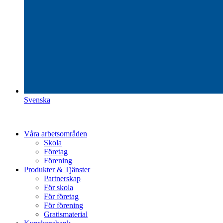
Svenska
Våra arbetsområden
Skola
Företag
Förening
Produkter & Tjänster
Partnerskap
För skola
För företag
För förening
Gratismaterial