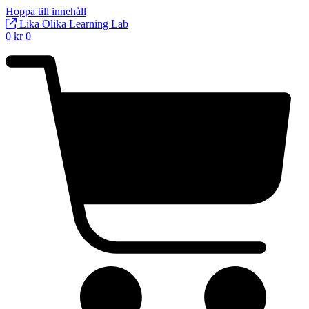
Hoppa till innehåll
Lika Olika Learning Lab
0
kr
0