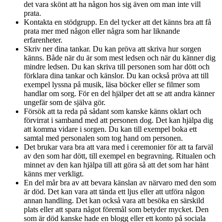
det vara skönt att ha någon hos sig även om man inte vill
prata.
Kontakta en stödgrupp. En del tycker att det känns bra att få
prata mer med någon eller några som har liknande
erfarenheter.
Skriv ner dina tankar. Du kan pröva att skriva hur sorgen
känns. Både när du är som mest ledsen och när du känner dig
mindre ledsen. Du kan skriva till personen som har dött och
förklara dina tankar och känslor. Du kan också pröva att till
exempel lyssna på musik, läsa böcker eller se filmer som
handlar om sorg. För en del hjälper det att se att andra känner
ungefär som de själva gör.
Försök att ta reda på sådant som kanske känns oklart och
förvirrat i samband med att personen dog. Det kan hjälpa dig
att komma vidare i sorgen. Du kan till exempel boka ett
samtal med personalen som tog hand om personen.
Det brukar vara bra att vara med i ceremonier för att ta farväl
av den som har dött, till exempel en begravning. Ritualen och
minnet av den kan hjälpa till att göra så att det som har hänt
känns mer verkligt.
En del mår bra av att bevara känslan av närvaro med den som
är död. Det kan vara att tända ett ljus eller att utföra någon
annan handling. Det kan också vara att besöka en särskild
plats eller att spara något föremål som betyder mycket. Den
som är död kanske hade en blogg eller ett konto på sociala