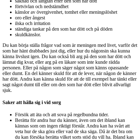
saknad och längtan efter den som har dött
förtvivlan och nedstämdhet
känslor av övergivenhet, tomhet eller meningslöshet
oro eller ångest
ilska och irritation
ständiga tankar på den som har dött och på döden
skuldkänslor.
Du kan börja ställa frågor vad som är meningen med livet, varför det
som har hänt drabbades just dig, eller hur du någonsin ska kunna
känna livslust igen. Du kan också bli arg på den som har dött och
lämnat dig kvar, eller arg på en läkare som inte kunde rädda
personen. Eller på någon som säger något som känns opassande
eller dumt. En del känner skuld för att de lever, när någon de känner
har dött. Andra kan känna skuld för att de till exempel har tänkt eller
sagt något dumt till eller om den som har dött eller blivit allvarligt
sjuk.
Saker att hålla sig i vid sorg
Försök att äta och att sova på regelbundna tider.
Berätta för andra hur du känner, även om det ibland kan
kännas som om ingen riktigt förstår. Andra kan ha svårt att
veta hur de ska göra eller vad de ska säga. Då är det bra om
du kan försöka berätta vilket sorts stöd du vill ha. Ibland kan