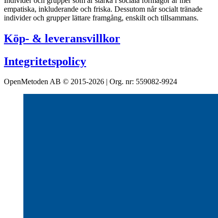
Individer och grupper som är starka i sociala förmågor är mer
empatiska, inkluderande och friska. Dessutom når socialt tränade
individer och grupper lättare framgång, enskilt och tillsammans.
Köp- & leveransvillkor
Integritetspolicy
OpenMetoden AB © 2015-2026 | Org. nr: 559082-9924