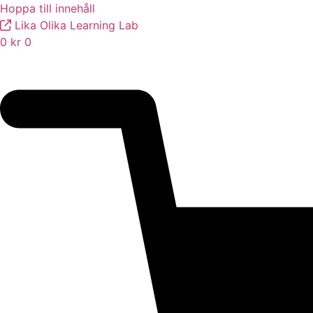
Hoppa till innehåll
Lika Olika Learning Lab
0
kr
0