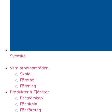
Svenska
Våra arbetsområden
Skola
Företag
Förening
Produkter & Tjänster
Partnerskap
För skola
För företag