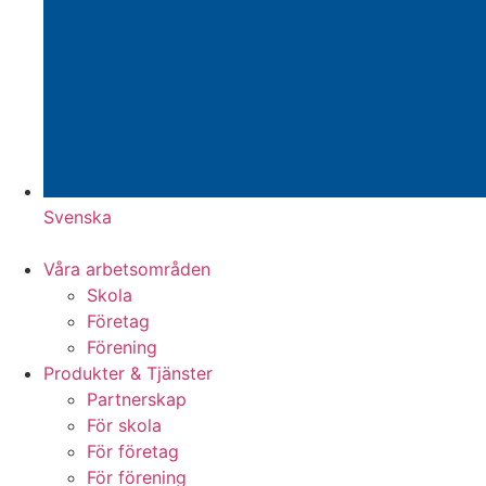
Svenska
Våra arbetsområden
Skola
Företag
Förening
Produkter & Tjänster
Partnerskap
För skola
För företag
För förening