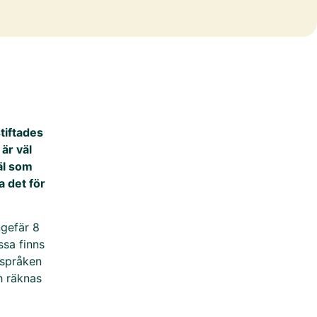
tiftades
är väl
äl som
a det för
ngefär 8
ssa finns
 språken
h räknas