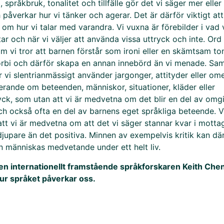
, språkbruk, tonalitet och tillfälle gör det vi säger mer elle
 påverkar hur vi tänker och agerar. Det är därför viktigt att
m hur vi talar med varandra. Vi vuxna är förebilder i vad v
tar och när vi väljer att använda vissa uttryck och inte. Ord 
m vi tror att barnen förstår som ironi eller en skämtsam ton
rbi och därför skapa en annan innebörd än vi menade. Sa
ur vi slentrianmässigt använder jargonger, attityder eller o
erande om beteenden, människor, situationer, kläder eller
ryck, som utan att vi är medvetna om det blir en del av omg
ch också ofta en del av barnens eget språkliga beteende. V
 att vi är medvetna om att det vi säger stannar kvar i motta
djupare än det positiva. Minnen av exempelvis kritik kan dä
en människas medvetande under ett helt liv.
den internationellt framstående språkforskaren Keith Ch
ur språket påverkar oss.