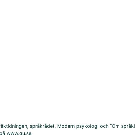
pråktidningen, språkrådet, Modern psykologi och ”Om språkl
” på www.gu.se.