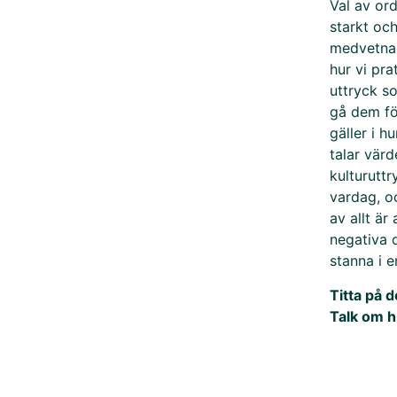
Val av ord
starkt och
medvetna o
hur vi pra
uttryck so
gå dem fö
gäller i h
talar värd
kulturutt
vardag, o
av allt är
negativa 
stanna i 
Titta på 
Talk om h