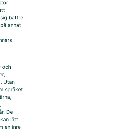
stor
att
sig bättre
 på annat
nnars
r och
er,
t. Utan
om språket
ärna,
,
år. De
kan lätt
m en inre