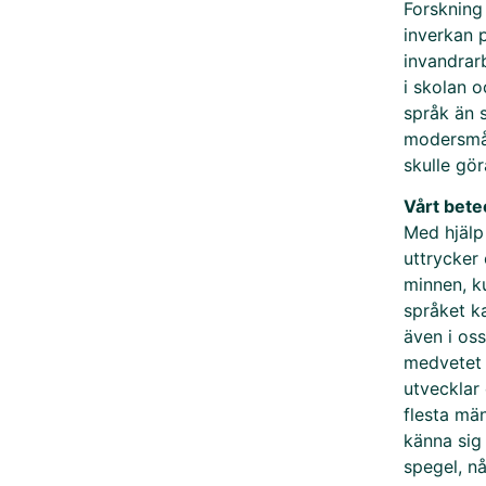
Forskning 
inverkan 
invandrar
i skolan 
språk än 
modersmål
skulle gör
Vårt bete
Med hjälp 
uttrycker
minnen, k
språket ka
även i oss
medvetet e
utvecklar 
flesta män
känna sig
spegel, n