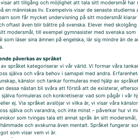
visar att tillgång och möjlighet att tala sitt modersmål har 
på en människas liv. Exempelvis visar de senaste studierna 
barn som får mycket undervisning på sitt modersmål klarar 
och oftast även blir bättre på svenska. Elever med skolgång
sitt modersmål, till exempel gymnasister med svenska som
 som läser sina ämnen på engelska, lär sig mindre än de a
a.
ende påverkas av språket
av språket kategoriserar vi vår värld. Vi formar våra tanka
 oss själva och våra behov i samspel med andra. Erfarenhet
unskap, känslor och tankar formuleras med hjälp av språke
n dessa nästan bli svåra att förstå att de existerar, efters
 själva formuleras och konkretiserar vad som pågår i vår hj
ller ej. Via språket avslöjar vi vilka är, vi visar våra känslor
oss själva och varandra, och inte minst – påverkar hur vi m
niskor som tvingas tala ett annat språk än sitt modersmål, 
 hämmade och avskurna även mentalt. Språket fungerar so
ågot som visar vem vi är.