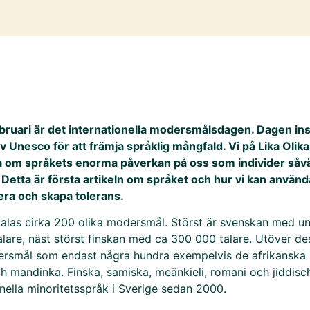
bruari är det internationella modersmålsdagen. Dagen ins
 Unesco för att främja språklig mångfald. Vi på Lika Olika 
 om språkets enorma påverkan på oss som individer såv
 Detta är första artikeln om språket och hur vi kan använd
dera och skapa tolerans.
 talas cirka 200 olika modersmål. Störst är svenskan med u
alare, näst störst finskan med ca 300 000 talare. Utöver de
ersmål som endast några hundra exempelvis de afrikanska
h mandinka. Finska, samiska, meänkieli, romani och jiddisc
nella minoritetsspråk i Sverige sedan 2000.