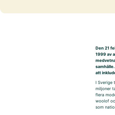
Den 21 fe
1999 av av
medvetna
samhälle.
att inklu
I Sverige
miljoner t
flera mod
woolof oc
som natio