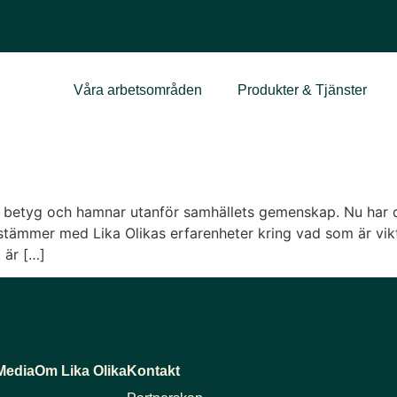
Våra arbetsområden
Produkter & Tjänster
nar betyg och hamnar utanför samhällets gemenskap. Nu har d
stämmer med Lika Olikas erfarenheter kring vad som är vikt
 är […]
Media
Om Lika Olika
Kontakt