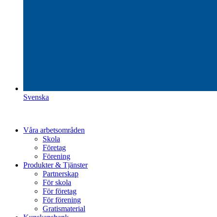
Svenska
Våra arbetsområden
Skola
Företag
Förening
Produkter & Tjänster
Partnerskap
För skola
För företag
För förening
Gratismaterial