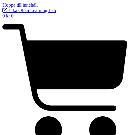
Hoppa till innehåll
Lika Olika Learning Lab
0
kr
0