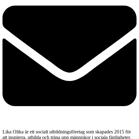
Lika Olika är ett socialt utbildningsföretag som skapades 2015 för
att inspirera, utbilda och träna upp människor i sociala färdigheter.