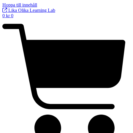
Hoppa till innehåll
Lika Olika Learning Lab
0
kr
0