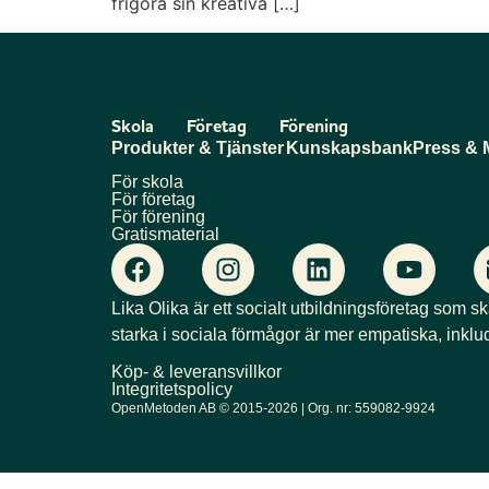
frigöra sin kreativa […]
Skola
Företag
Förening
Produkter & Tjänster
Kunskapsbank
Press & 
För skola
För företag
För förening
Gratismaterial
Lika Olika är ett socialt utbildningsföretag som s
starka i sociala förmågor är mer empatiska, inklu
Köp- & leveransvillkor
Integritetspolicy
OpenMetoden AB © 2015-2026 | Org. nr: 559082-9924