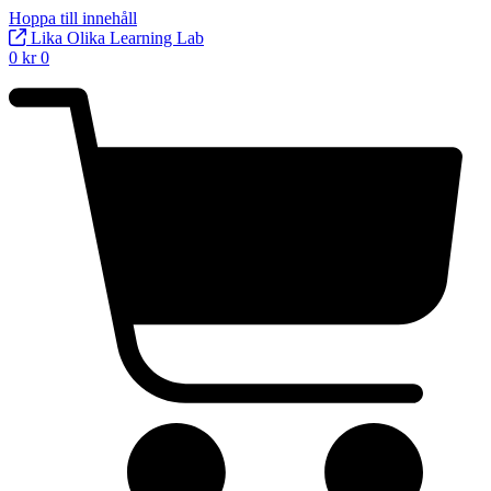
Hoppa till innehåll
Lika Olika Learning Lab
0
kr
0