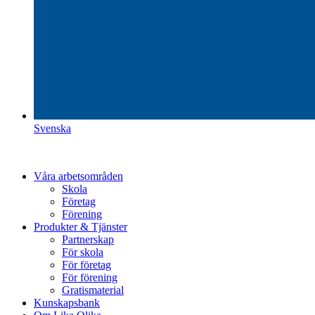
Svenska
Våra arbetsområden
Skola
Företag
Förening
Produkter & Tjänster
Partnerskap
För skola
För företag
För förening
Gratismaterial
Kunskapsbank