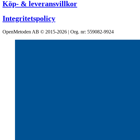
Köp- & leveransvillkor
Integritetspolicy
OpenMetoden AB © 2015-2026 | Org. nr: 559082-9924