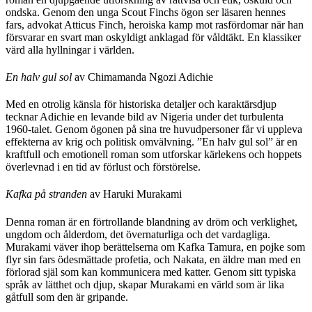
ondska. Genom den unga Scout Finchs ögon ser läsaren hennes
fars, advokat Atticus Finch, heroiska kamp mot rasfördomar när han
försvarar en svart man oskyldigt anklagad för våldtäkt. En klassiker
värd alla hyllningar i världen.
En halv gul sol
av Chimamanda Ngozi Adichie
Med en otrolig känsla för historiska detaljer och karaktärsdjup
tecknar Adichie en levande bild av Nigeria under det turbulenta
1960-talet. Genom ögonen på sina tre huvudpersoner får vi uppleva
effekterna av krig och politisk omvälvning. ”En halv gul sol” är en
kraftfull och emotionell roman som utforskar kärlekens och hoppets
överlevnad i en tid av förlust och förstörelse.
Kafka på stranden
av Haruki Murakami
Denna roman är en förtrollande blandning av dröm och verklighet,
ungdom och ålderdom, det övernaturliga och det vardagliga.
Murakami väver ihop berättelserna om Kafka Tamura, en pojke som
flyr sin fars ödesmättade profetia, och Nakata, en äldre man med en
förlorad själ som kan kommunicera med katter. Genom sitt typiska
språk av lätthet och djup, skapar Murakami en värld som är lika
gåtfull som den är gripande.