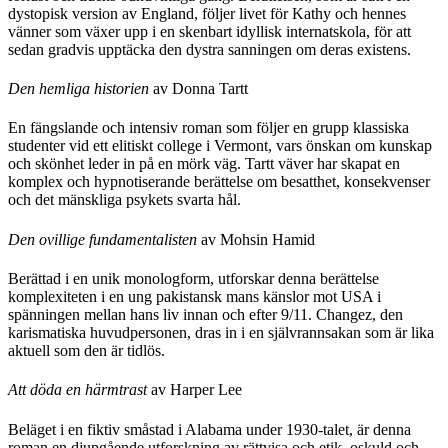
dystopisk version av England, följer livet för Kathy och hennes
vänner som växer upp i en skenbart idyllisk internatskola, för att
sedan gradvis upptäcka den dystra sanningen om deras existens.
Den hemliga historien
av Donna Tartt
En fängslande och intensiv roman som följer en grupp klassiska
studenter vid ett elitiskt college i Vermont, vars önskan om kunskap
och skönhet leder in på en mörk väg. Tartt väver har skapat en
komplex och hypnotiserande berättelse om besatthet, konsekvenser
och det mänskliga psykets svarta hål.
Den ovillige fundamentalisten
av Mohsin Hamid
Berättad i en unik monologform, utforskar denna berättelse
komplexiteten i en ung pakistansk mans känslor mot USA i
spänningen mellan hans liv innan och efter 9/11. Changez, den
karismatiska huvudpersonen, dras in i en självrannsakan som är lika
aktuell som den är tidlös.
Att döda en härmtrast
av Harper Lee
Beläget i en fiktiv småstad i Alabama under 1930-talet, är denna
roman en djupgående utforskning av rättvisa och etik, oskuld och