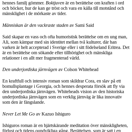
hennes familj gömmer.
Boktjuven
är en berättelse om kraften i ord
och böcker, hur de kan ge tröst och vara en källa till motstånd och
mänsklighet i de mörkaste av tider.
Människan är den vackraste staden
av Sami Said
Said skapar en vass och ofta humoristisk berättelse om en ung man,
Ali, som kämpar med sin identitet mellan två kulturer, där han
varken är helt accepterad i Sverige eller i sitt födelseland Eritrea. Det
är en berättelse om sökande efter tillhörighet och mänskliga
relationer i en allt mer fragmenterad värld.
Den underjordiska järnvägen
av Colson Whitehead
En kraftfull och intensiv roman som skildrar Cora, en slav på ett
bomullsplantage i Georgia, och hennes desperata försök att fly via
den underjordiska järnvägen. Whiteheads vision av den historiska
underjordiska järnvägen som en verklig järnväg är lika innovativ
som den är fängslande.
Never Let Me Go
av Kazuo Ishiguro
Ishiguros roman är en hjärtskärande meditation över mänskligheten,
förlust och tidens oundvikliga gång. Berättelsen, som är satt i en