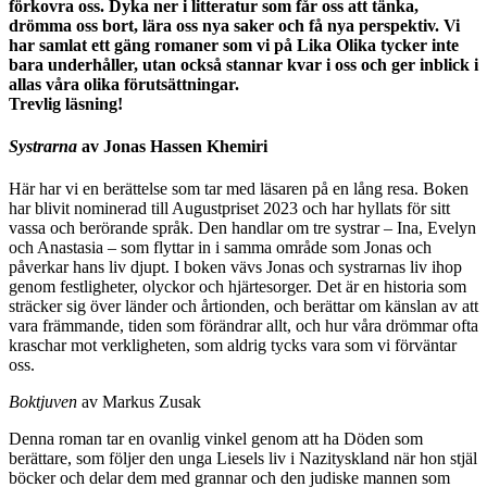
förkovra oss. Dyka ner i litteratur som får oss att tänka,
drömma oss bort, lära oss nya saker och få nya perspektiv. Vi
har samlat ett gäng romaner som vi på Lika Olika tycker inte
bara underhåller, utan också stannar kvar i oss och ger inblick i
allas våra olika förutsättningar.
Trevlig läsning!
Systrarna
av Jonas Hassen Khemiri
Här har vi en berättelse som tar med läsaren på en lång resa. Boken
har blivit nominerad till Augustpriset 2023 och har hyllats för sitt
vassa och berörande språk. Den handlar om tre systrar – Ina, Evelyn
och Anastasia – som flyttar in i samma område som Jonas och
påverkar hans liv djupt. I boken vävs Jonas och systrarnas liv ihop
genom festligheter, olyckor och hjärtesorger. Det är en historia som
sträcker sig över länder och årtionden, och berättar om känslan av att
vara främmande, tiden som förändrar allt, och hur våra drömmar ofta
kraschar mot verkligheten, som aldrig tycks vara som vi förväntar
oss.
Boktjuven
av Markus Zusak
Denna roman tar en ovanlig vinkel genom att ha Döden som
berättare, som följer den unga Liesels liv i Nazityskland när hon stjäl
böcker och delar dem med grannar och den judiske mannen som