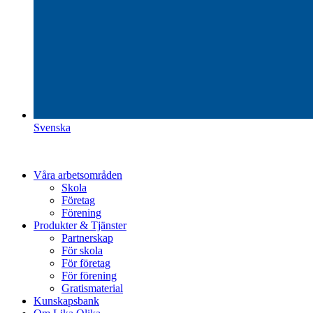
Svenska
Våra arbetsområden
Skola
Företag
Förening
Produkter & Tjänster
Partnerskap
För skola
För företag
För förening
Gratismaterial
Kunskapsbank