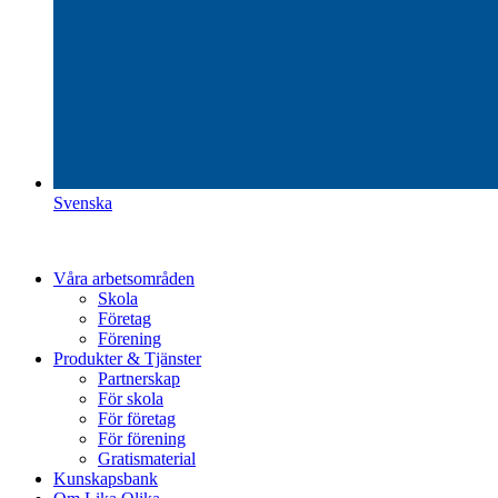
Svenska
Våra arbetsområden
Skola
Företag
Förening
Produkter & Tjänster
Partnerskap
För skola
För företag
För förening
Gratismaterial
Kunskapsbank