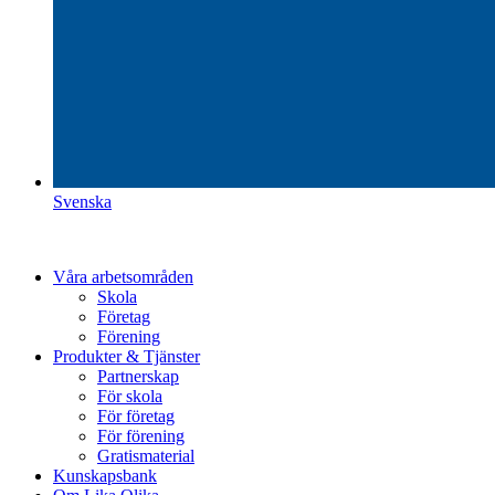
Svenska
Våra arbetsområden
Skola
Företag
Förening
Produkter & Tjänster
Partnerskap
För skola
För företag
För förening
Gratismaterial
Kunskapsbank