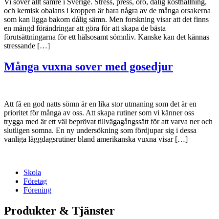
Vi sover allt sämre i Sverige. Stress, press, oro, dålig kosthållning,
och kemisk obalans i kroppen är bara några av de många orsakerna
som kan ligga bakom dålig sämn. Men forskning visar att det finns
en mängd förändringar att göra för att skapa de bästa
förutsättningarna för ett hälsosamt sömnliv. Kanske kan det kännas
stressande […]
Många vuxna sover med gosedjur
Att få en god natts sömn är en lika stor utmaning som det är en
prioritet för många av oss. Att skapa rutiner som vi känner oss
trygga med är ett väl beprövat tillvägagångssätt för att varva ner och
slutligen somna. En ny undersökning som fördjupar sig i dessa
vanliga läggdagsrutiner bland amerikanska vuxna visar […]
Skola
Företag
Förening
Produkter & Tjänster