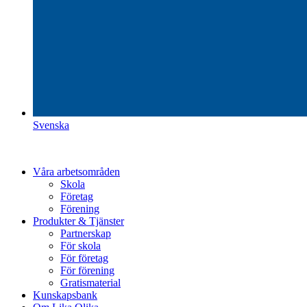
Svenska
Våra arbetsområden
Skola
Företag
Förening
Produkter & Tjänster
Partnerskap
För skola
För företag
För förening
Gratismaterial
Kunskapsbank