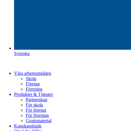
Svenska
Våra arbetsområden
Skola
Företag
Förening
Produkter & Tjänster
Partnerskap
För skola
För företag
För förening
Gratismaterial
Kunskapsbank