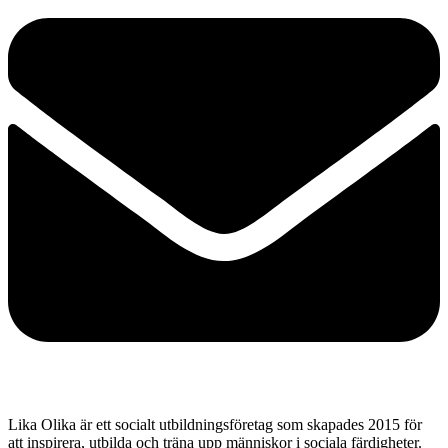
Lika Olika är ett socialt utbildningsföretag som skapades 2015 för
att inspirera, utbilda och träna upp människor i sociala färdigheter.