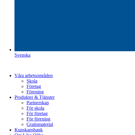
Svenska
Våra arbetsområden
Skola
Företag
Förening
Produkter & Tjänster
Partnerskap
För skola
För företag
För förening
Gratismaterial
Kunskapsbank