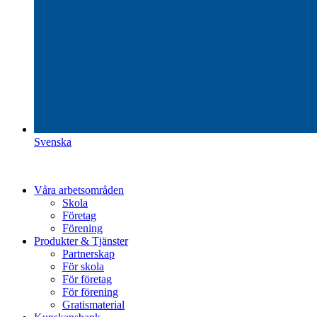
Svenska
Våra arbetsområden
Skola
Företag
Förening
Produkter & Tjänster
Partnerskap
För skola
För företag
För förening
Gratismaterial