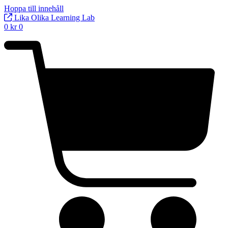
Hoppa till innehåll
Lika Olika Learning Lab
0
kr
0