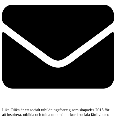
Lika Olika är ett socialt utbildningsföretag som skapades 2015 för
att inspirera, utbilda och träna upp människor i sociala färdigheter.