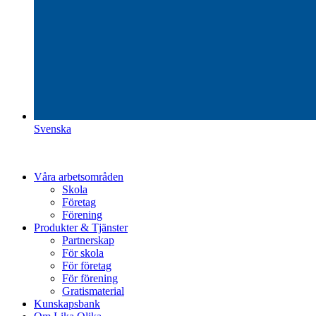
Svenska
Våra arbetsområden
Skola
Företag
Förening
Produkter & Tjänster
Partnerskap
För skola
För företag
För förening
Gratismaterial
Kunskapsbank