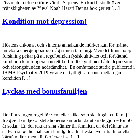
lässtunder och en större värld. Sapiens: En kort historik över
mänskligheten av Yuval Noah Harari Denna bok ger ett […]
Kondition mot depression!
Höstens ankomst och vinterns annalkande mörker kan för många
innebära energidippar och låg sinnesstämning. Men det finns hopp:
forskning pekar på att regelbunden fysisk aktivitet och förbättrad
kondition kan fungera som ett kraftfullt skydd mot både depression
och säsongsbunden nedstämdhet. En omfattande studie publicerad i
JAMA Psychiatry 2019 visade ett tydligt samband mellan god
kondition […]
Lyckas med bonusfamiljen
Det finns ingen regel för vem eller vilka som ska ingå i en familj.
Idag ser familjekonstellationerna annorlunda ut än de gjorde för 50
år sedan. En del räknar sina vänner till familjen, en del räknar sig
själva i singelhushåll som familj, de allra flesta lever i traditionella
kärnfamiljer, men allt fler lever i så […]