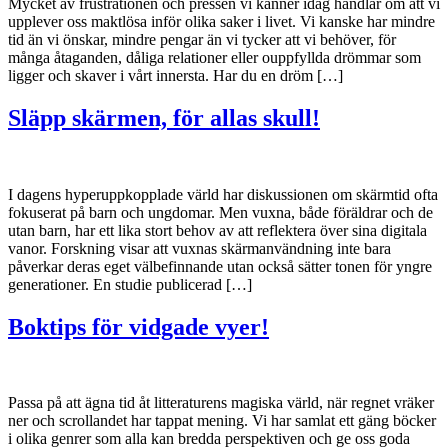
Mycket av frustrationen och pressen vi känner idag handlar om att vi
upplever oss maktlösa inför olika saker i livet. Vi kanske har mindre
tid än vi önskar, mindre pengar än vi tycker att vi behöver, för
många åtaganden, dåliga relationer eller ouppfyllda drömmar som
ligger och skaver i vårt innersta. Har du en dröm […]
Släpp skärmen, för allas skull!
I dagens hyperuppkopplade värld har diskussionen om skärmtid ofta
fokuserat på barn och ungdomar. Men vuxna, både föräldrar och de
utan barn, har ett lika stort behov av att reflektera över sina digitala
vanor. Forskning visar att vuxnas skärmanvändning inte bara
påverkar deras eget välbefinnande utan också sätter tonen för yngre
generationer. En studie publicerad […]
Boktips för vidgade vyer!
Passa på att ägna tid åt litteraturens magiska värld, när regnet vräker
ner och scrollandet har tappat mening. Vi har samlat ett gäng böcker
i olika genrer som alla kan bredda perspektiven och ge oss goda