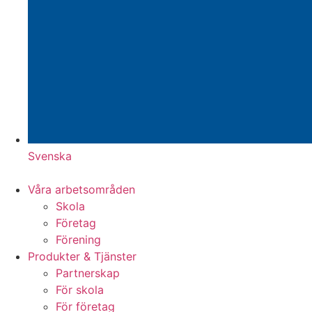
Svenska
Våra arbetsområden
Skola
Företag
Förening
Produkter & Tjänster
Partnerskap
För skola
För företag