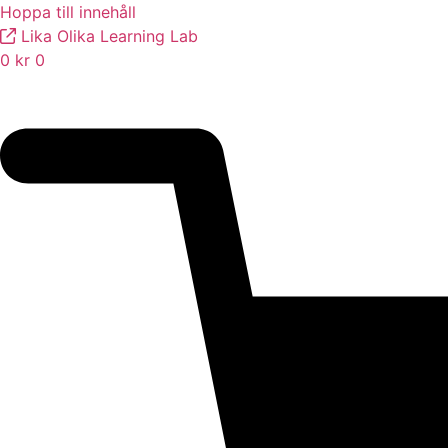
Hoppa till innehåll
Lika Olika Learning Lab
0
kr
0