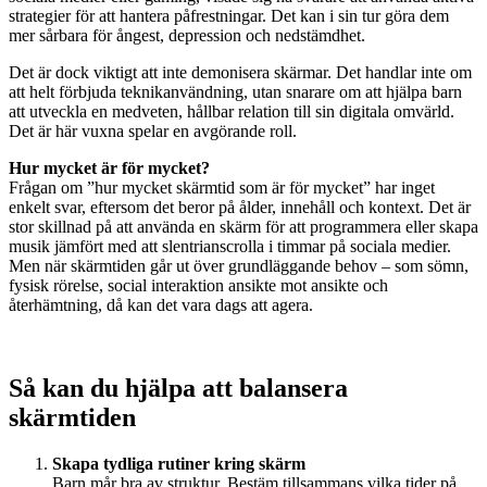
strategier för att hantera påfrestningar. Det kan i sin tur göra dem
mer sårbara för ångest, depression och nedstämdhet.
Det är dock viktigt att inte demonisera skärmar. Det handlar inte om
att helt förbjuda teknikanvändning, utan snarare om att hjälpa barn
att utveckla en medveten, hållbar relation till sin digitala omvärld.
Det är här vuxna spelar en avgörande roll.
Hur mycket är för mycket?
Frågan om ”hur mycket skärmtid som är för mycket” har inget
enkelt svar, eftersom det beror på ålder, innehåll och kontext. Det är
stor skillnad på att använda en skärm för att programmera eller skapa
musik jämfört med att slentrianscrolla i timmar på sociala medier.
Men när skärmtiden går ut över grundläggande behov – som sömn,
fysisk rörelse, social interaktion ansikte mot ansikte och
återhämtning, då kan det vara dags att agera.
Så kan du hjälpa att balansera
skärmtiden
Skapa tydliga rutiner kring skärm
Barn mår bra av struktur. Bestäm tillsammans vilka tider på