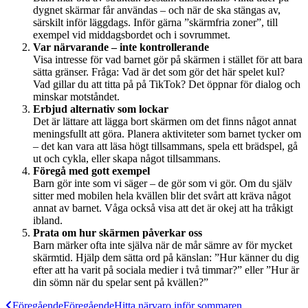
dygnet skärmar får användas – och när de ska stängas av,
särskilt inför läggdags. Inför gärna ”skärmfria zoner”, till
exempel vid middagsbordet och i sovrummet.
Var närvarande – inte kontrollerande
Visa intresse för vad barnet gör på skärmen i stället för att bara
sätta gränser. Fråga: Vad är det som gör det här spelet kul?
Vad gillar du att titta på på TikTok? Det öppnar för dialog och
minskar motståndet.
Erbjud alternativ som lockar
Det är lättare att lägga bort skärmen om det finns något annat
meningsfullt att göra. Planera aktiviteter som barnet tycker om
– det kan vara att läsa högt tillsammans, spela ett brädspel, gå
ut och cykla, eller skapa något tillsammans.
Föregå med gott exempel
Barn gör inte som vi säger – de gör som vi gör. Om du själv
sitter med mobilen hela kvällen blir det svårt att kräva något
annat av barnet. Våga också visa att det är okej att ha tråkigt
ibland.
Prata om hur skärmen påverkar oss
Barn märker ofta inte själva när de mår sämre av för mycket
skärmtid. Hjälp dem sätta ord på känslan: ”Hur känner du dig
efter att ha varit på sociala medier i två timmar?” eller ”Hur är
din sömn när du spelar sent på kvällen?”
Föregående
Föregående
Hitta närvaro inför sommaren