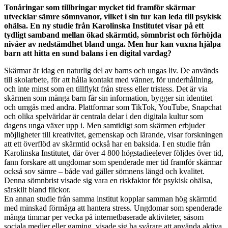
Tonåringar som tillbringar mycket tid framför skärmar
utvecklar sämre sömnvanor, vilket i sin tur kan leda till psykisk
ohälsa. En ny studie från Karolinska Institutet visar på ett
tydligt samband mellan ökad skärmtid, sömnbrist och förhöjda
nivåer av nedstämdhet bland unga. Men hur kan vuxna hjälpa
barn att hitta en sund balans i en digital vardag?
Skärmar är idag en naturlig del av barns och ungas liv. De används
till skolarbete, för att hålla kontakt med vänner, för underhållning,
och inte minst som en tillflykt från stress eller tristess. Det är via
skärmen som många barn får sin information, bygger sin identitet
och umgås med andra. Plattformar som TikTok, YouTube, Snapchat
och olika spelvärldar är centrala delar i den digitala kultur som
dagens unga växer upp i. Men samtidigt som skärmen erbjuder
möjligheter till kreativitet, gemenskap och lärande, visar forskningen
att ett överflöd av skärmtid också har en baksida. I en studie från
Karolinska Institutet, där över 4 800 högstadieelever följdes över tid,
fann forskare att ungdomar som spenderade mer tid framför skärmar
också sov sämre – både vad gäller sömnens längd och kvalitet.
Denna sömnbrist visade sig vara en riskfaktor för psykisk ohälsa,
särskilt bland flickor.
En annan studie från samma institut kopplar samman hög skärmtid
med minskad förmåga att hantera stress. Ungdomar som spenderade
många timmar per vecka på internetbaserade aktiviteter, såsom
sociala medier eller gaming, visade sig ha svårare att använda aktiva