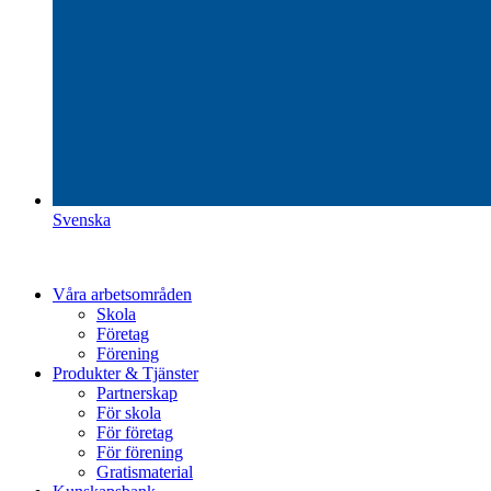
Svenska
Våra arbetsområden
Skola
Företag
Förening
Produkter & Tjänster
Partnerskap
För skola
För företag
För förening
Gratismaterial