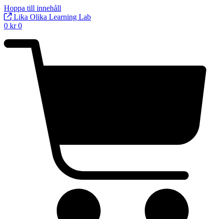
Hoppa till innehåll
Lika Olika Learning Lab
0
kr
0