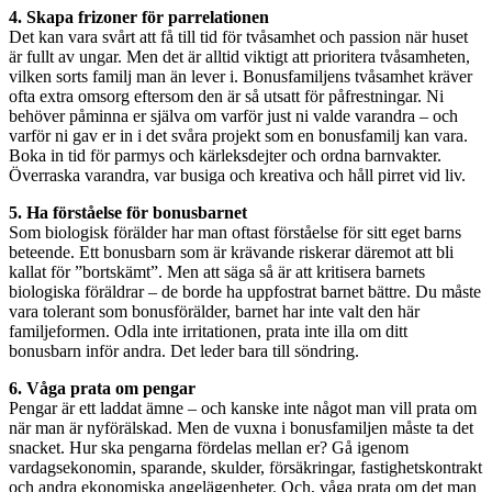
4. Skapa frizoner för parrelationen
Det kan vara svårt att få till tid för tvåsamhet och passion när huset
är fullt av ungar. Men det är alltid viktigt att prioritera tvåsamheten,
vilken sorts familj man än lever i. Bonusfamiljens tvåsamhet kräver
ofta extra omsorg eftersom den är så utsatt för påfrestningar. Ni
behöver påminna er själva om varför just ni valde varandra – och
varför ni gav er in i det svåra projekt som en bonusfamilj kan vara.
Boka in tid för parmys och kärleksdejter och ordna barnvakter.
Överraska varandra, var busiga och kreativa och håll pirret vid liv.
5. Ha förståelse för bonusbarnet
Som biologisk förälder har man oftast förståelse för sitt eget barns
beteende. Ett bonusbarn som är krävande riskerar däremot att bli
kallat för ”bortskämt”. Men att säga så är att kritisera barnets
biologiska föräldrar – de borde ha uppfostrat barnet bättre. Du måste
vara tolerant som bonusförälder, barnet har inte valt den här
familjeformen. Odla inte irritationen, prata inte illa om ditt
bonusbarn inför andra. Det leder bara till söndring.
6. Våga prata om pengar
Pengar är ett laddat ämne – och kanske inte något man vill prata om
när man är nyförälskad. Men de vuxna i bonusfamiljen måste ta det
snacket. Hur ska pengarna fördelas mellan er? Gå igenom
vardagsekonomin, sparande, skulder, försäkringar, fastighetskontrakt
och andra ekonomiska angelägenheter. Och, våga prata om det man