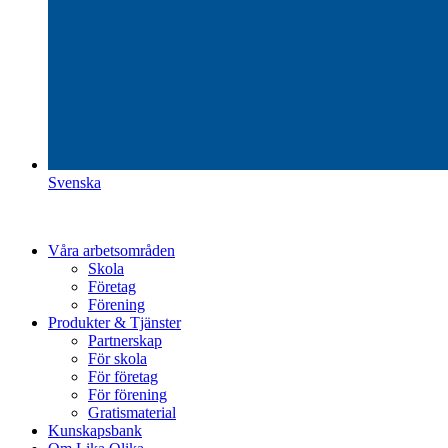
Svenska
Våra arbetsområden
Skola
Företag
Förening
Produkter & Tjänster
Partnerskap
För skola
För företag
För förening
Gratismaterial
Kunskapsbank