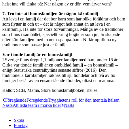
helst inte vill tänka på: När någon av er dör, vem ärver vem?
7. Tro inte att bonusfamiljen är någon kärnfamilj
Att leva i en familj där det bor barn som har olika föräldrar och barn
som flyttar in och ut – det är något helt annat än att leva i en
kärnfamilj. Ha inte för stora förväntningar. Många av de traditioner
som finns i samhället, speciellt kring högtider som jul, är skapade
efter kärnfamiljen med mamma-pappa-barn. Ni får uppfinna nya
traditioner som passar just er familj.
Var tionde familj är en bonusfamilj!
I Sverige finns drygt 1,1 miljoner familjer med barn under 18 år.
Cirka var tionde familj är en ombildad familj – en bonusfamilj –
enligt Statistiska centralbyråns senaste siffror (2016). Den
traditionella kärnfamiljen räknas till sju tiondelar och två av tio
familjer består av en ensamstående förälder, oftast en mamma.
Källor: SCB, Mama, Stora bonusfamiljboken, rfsl.se.
Föregående
Föregående
Trygghetens roll för den mentala hälsan
Nästa
Att leda team i mörka tider
Nästa
Skola
Företag