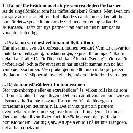
1. Ha inte för bråttom med att presentera dejten för barnen
Är du singelförälder som har träffat kärleken? Grattis! Men även om
du själv är redo för ett nytt förhållande så är det inte säkert att dina
barn är det – speciellt inte om de varit med om en uppslitande
skilsmässa. Träffa din nya partner utan barnen tills ni lärt känna
varandra ordentligt.
2. Prata om vardagslivet innan ni flyttar ihop
Har ni samma syn på uppfostran, rutiner, pengar? Vem tar ansvar för
matinköp, matlagning, förislämningar, skjuts till träningar? Ska ni
dela lika på allt? Det är lätt att tänka ”Äh, det löser sig”, när man är
nyförälskad, och ta för givet att ni har ungefär samma syn på hur
vardagen ska funka. Men prata igenom allt innan ni börjar packa
flyttlådorna så slipper ni mycket tjafs, bråk och irritation i vardagen.
3. Bästa bonusföräldern: En bonusvuxen
Stor vuxenkompis eller en extraförälder? Ja, vilken roll ska du som
är bonusförälder ha egentligen? Det bästa är att vara en bonusvuxen
i barnens liv. Ta inte ansvaret för barnen från de biologiska
föräldrarna (om det finns två). Det är viktigt att din partners
eventuella ex inte känner sig överkörd och fråntagen sitt mandat.
Det kan leda till konflikter. Och försök inte vara den perfekta
bonusföräldern. Var dig själv. Att spela en roll håller inte i längden,
det är bara obekvämt.