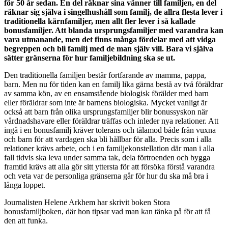
för 50 år sedan. En del räknar sina vänner till familjen, en del
räknar sig själva i singelhushåll som familj, de allra flesta lever i
traditionella kärnfamiljer, men allt fler lever i så kallade
bonusfamiljer. Att blanda ursprungsfamiljer med varandra kan
vara utmanande, men det finns många fördelar med att vidga
begreppen och bli familj med de man själv vill. Bara vi själva
sätter gränserna för hur familjebildning ska se ut.
Den traditionella familjen består fortfarande av mamma, pappa,
barn. Men nu för tiden kan en familj lika gärna bestå av två föräldrar
av samma kön, av en ensamstående biologisk förälder med barn
eller föräldrar som inte är barnens biologiska. Mycket vanligt är
också att barn från olika ursprungsfamiljer blir bonussyskon när
vårdnadshavare eller föräldrar träffas och inleder nya relationer. Att
ingå i en bonusfamilj kräver tolerans och tålamod både från vuxna
och barn för att vardagen ska bli hållbar för alla. Precis som i alla
relationer krävs arbete, och i en familjekonstellation där man i alla
fall tidvis ska leva under samma tak, dela förtroenden och bygga
framtid krävs att alla gör sitt yttersta för att försöka förstå varandra
och veta var de personliga gränserna går för hur du ska må bra i
långa loppet.
Journalisten Helene Arkhem har skrivit boken Stora
bonusfamiljboken, där hon tipsar vad man kan tänka på för att få
den att funka.