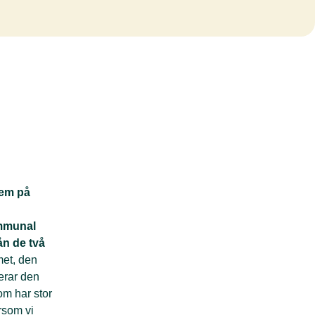
lem på
ommunal
ån de två
met, den
erar den
om har stor
rsom vi