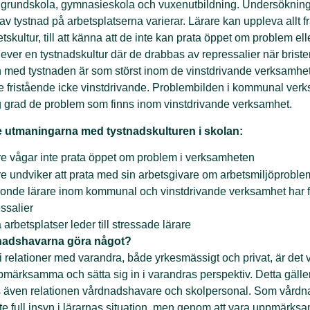
, grundskola, gymnasieskola och vuxenutbildning. Undersökning
av tystnad på arbetsplatserna varierar. Lärare kan uppleva allt f
skultur, till att känna att de inte kan prata öppet om problem ell
plever en tystnadskultur där de drabbas av repressalier när
b
rist
med tystnaden är som störst inom de vinstdrivande
verksamhet
e fristående icke vinstdrivande. Problembilden i
kommunal verk
ög grad de problem som finns inom vinstdrivande
verksamhet.
e utmaningarna med tystnadskulturen i skolan:
re vågar inte prata öppet om problem i verksamheten
re undviker att prata med sin arbetsgivare om arbetsmiljöproble
tionde lärare inom kommunal och vinstdrivande verksamhet har f
ssalier
 arbetsplatser leder till stressade lärare
nadshavarna göra något?
i relationer med varandra, både yrkesmässigt och privat, är det vi
pmärksamma och sätta sig in i varandras perspektiv. Detta gälle
is även relationen vårdnadshavare och skolpersonal. Som vård
te full insyn i lärarnas situation, men genom att vara uppmärks