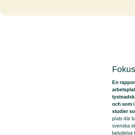
Fokus
En rapport
arbetsplat
tystnadsk
och som i 
studier so
plats där 
svenska sk
betydelse 