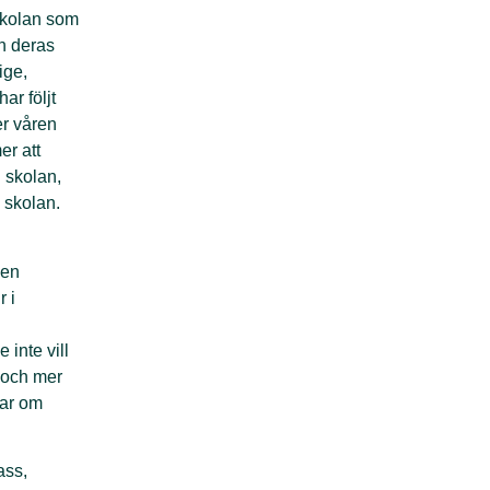
skolan som
h deras
ige,
har följt
r våren
er att
 skolan,
 skolan.
den
 i
 inte vill
, och mer
tar om
ass,