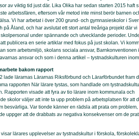
r av viktig tid just där. Lika
Olika har sedan starten 2015 haft 
aste arbetssfären, eftersom
vår metod inte minst berör barnen oc
lsa. Vi har arbetat i över
200 grund- och gymnasieskolor i Sver
h på Åland, och har avslutat
ett stort antal treåriga projekt där vi 
 skolpersonal under
spännande och utvecklande perioder. Unde
att publicera en serie
artiklar med fokus på just skolan. Vi komm
an som arbetsmiljö,
skolans sociala ansvar, Barnkonventionen i
avarnas ansvar och
som i denna artikel – tystnadskulturen inom
amarbete bakom rapport
 lade lärarnas Lärarnas Riksförbund och Lärarförbundet fram 
 rapporten När lärare tystas, som handlade om tystnadskultur
n.
Rapporten visade att fyra av tio lärare inom kommunala och
nde skolor
väljer att inte ta upp problem på arbetsplatsen för att de
om
b
esvärliga. Var tionde känner en rädsla att prata om problem
nde
uppger att de drabbats av negativa konsekvenser om de pra
isar lärares upplevelser av tystnadskultur i förskola, förskolekl