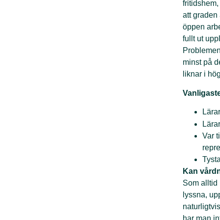
fritidshem
att graden 
öppen arbet
fullt ut up
Problemen 
minst på d
liknar i h
Vanligast
Lära
Lära
Var 
repre
Tysta
Kan vård
Som alltid 
lyssna, up
naturligtv
har man in