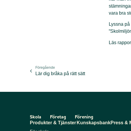
stämningar,
vara bra st
Lyssna på
“Skolmiljö
Läs rappor
Föregående
Lär dig bråka på rätt sätt
Skola
Företag
Förening
Produkter & Tjänster
Kunskapsbank
Press & 