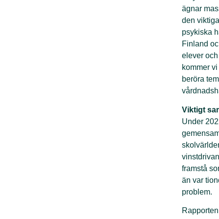
ägnar masso
den viktig
psykiska hä
Finland oc
elever och
kommer vi 
beröra tem
vårdnadsh
Viktigt s
Under 2022
gemensamma
skolvärlde
vinstdriva
framstå s
än var tio
problem.
Rapporten v