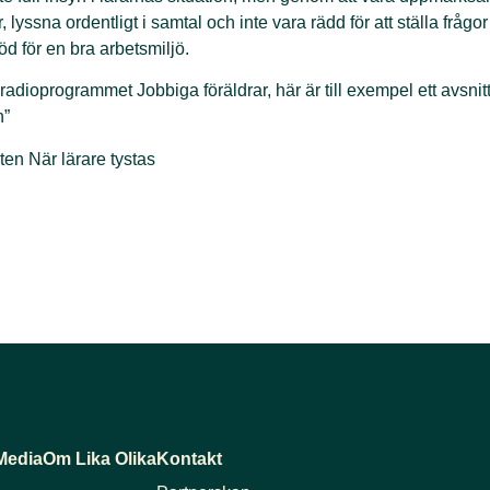
 lyssna ordentligt i samtal och inte vara rädd för att ställa frågor
öd för en bra arbetsmiljö.
 radioprogrammet
Jobbiga föräldrar
, här är till exempel
ett avsni
n”
ten När lärare tystas
Media
Om Lika Olika
Kontakt