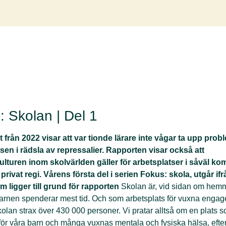
: Skolan | Del 1
 från 2022 visar att var tionde lärare inte vågar ta upp prob
sen i rädsla av repressalier. Rapporten visar också att
ulturen
inom skolvärlden gäller för arbetsplatser i såväl k
privat regi.
Vårens första del i serien Fokus: skola, utgår ifr
m ligger till grund för rapporten
Skolan är, vid sidan om hem
barnen spenderar mest tid. Och som
arbetsplats för vuxna engag
olan strax över 430 000 personer. Vi
p
ratar alltså om en plats s
för våra barn och många vuxnas
mentala och fysiska hälsa, efte