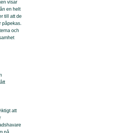
en visar
rån en
helt
er
till att de
er påpekas.
erna och
samhet
m
ått
ktigt att
r
nadshavare
am på