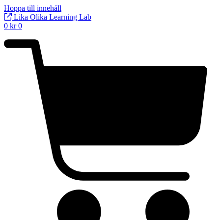
Hoppa till innehåll
Lika Olika Learning Lab
0
kr
0