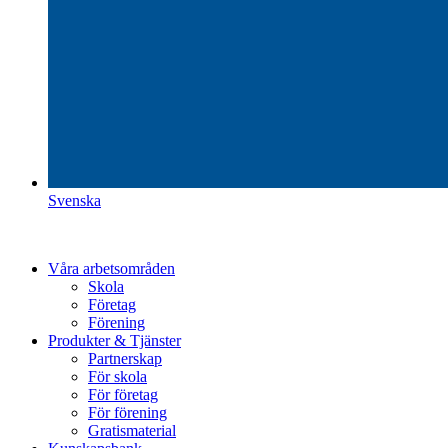
Svenska
Våra arbetsområden
Skola
Företag
Förening
Produkter & Tjänster
Partnerskap
För skola
För företag
För förening
Gratismaterial